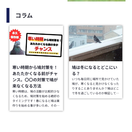
コラム
寒い時期から鳩対策を！
鳩は冬になるとどこにい
あたたかくなる前がチャ
る？
ンス。〇〇の対策で鳩が
いつも毎日同じ場所で見かけていた
磁
鳩が、寒くなると見かけなくなった
来なくなる方法
りすることありませんか？鳩はどこ
こ
寒い時期は、鳩の活動が比較的少な
で冬を過ごしているのか検証して…
くなるため、鳩対策を始める絶好の
タイミングです！春になると鳩は巣
作りを始める事が多いため、その…