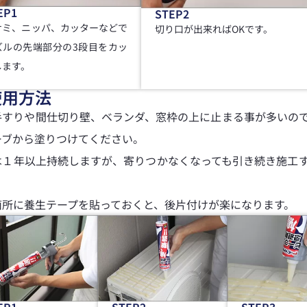
EP1
STEP2
サミ、ニッパ、カッターなどで
切り口が出来ればOKです。
ズルの先端部分の3段目をカッ
します。
使用方法
手すりや間仕切り壁、ベランダ、窓枠の上に止まる事が多いの
ーブから塗りつけてください。
は１年以上持続しますが、寄りつかなくなっても引き続き施工
箇所に養生テープを貼っておくと、後片付けが楽になります。
EP1
STEP2
STEP3