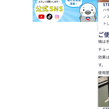
ST
ハ
ノ
ト
ご
鳩は
チュ
効果
す。
使用
ST