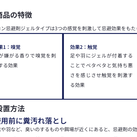
商品の特徴
コン忌避剤ジェルタイプは3つの感覚を刺激して忌避効果をもた
果1：嗅覚
効果2：触覚
が嫌がる香りで嗅覚を刺
足や羽にジェルが付着する
する効果
ことでベタベタと気持ち悪
さを感じさせ触覚を刺激す
る効果
設置方法
使用前に糞汚れ落とし
糞や羽など、臭いのするものや餌場が近くにあると、忌避剤の