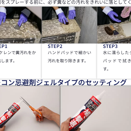
剤をスプレーする前に、必ず糞などの汚れをきれいに落として
EP1
STEP2
STEP3
型ケレンで糞汚れをか
ハンドパッドで細かい
水に濡らした
出します。
汚れを取り除きます。
パッドで拭
す。
ーコン忌避剤ジェルタイプのセッティング