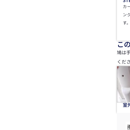
カ
ン
す
こ
鳩は
くだ
室