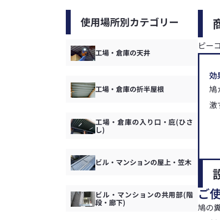
使用場所別カテゴリー
ピー
工場・倉庫の天井
効
鳩
工場・倉庫の折半屋根
激
工場・倉庫の入り口・庇(ひさ
し)
ビル・マンションの屋上・笠木
ご
ビル・マンションの共用部(階
段・廊下)
鳩の