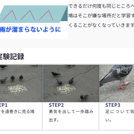
できるだけ何度も同じところ
鳩はそこが嫌な場所だと学習
くることがなくなっていきま
実験記録
EP1
STEP2
STEP3
サを遠巻きに見る鳩
勇気を出して一歩踏み
足について
出す。
い。