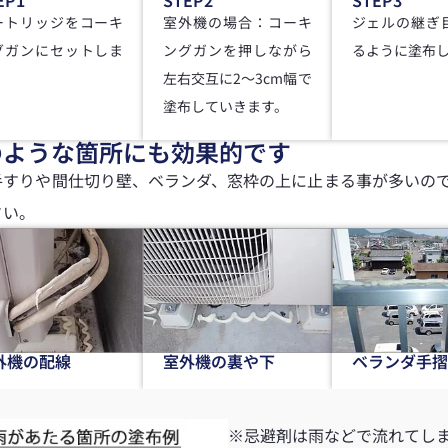
ートリッジをコーキ
室外機の場合：コーキ
ジェルの継ぎ
グガンにセットしま
ングガンを押しながら
るように塗布
。
左右交互に2～3cm幅で
塗布していきます。
のような箇所にも効果的です
手すりや間仕切り壁、ベランダ、窓枠の上に止まる事が多いの
さい。
外機の配線
室外機の裏や下
ベランダ手摺
※忌避剤は雨などで流れてし