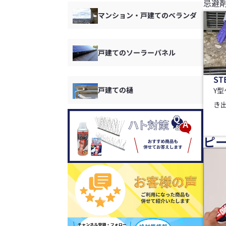
忌避
マンション・戸建てのベランダ
戸建てのソーラーパネル
ST
戸建ての樋
Y
き
ピ