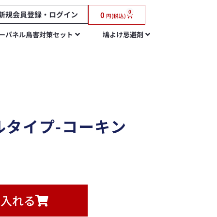
0
新規会員登録・ログイン
0
円(税込)
ーパネル鳥害対策セット
鳩よけ忌避剤
ルタイプ-コーキン
に入れる