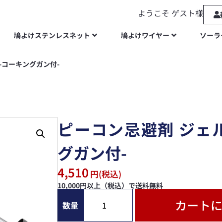
ようこそ ゲスト様
鳩よけステンレスネット
鳩よけワイヤー
ソーラ
-コーキングガン付-
ピーコン忌避剤 ジェ
グガン付-
4,510
円(税込)
10,000円以上（税込）で送料無料
カート