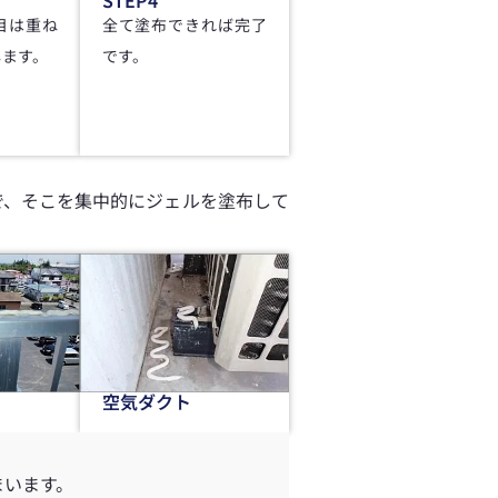
目は重ね
全て塗布できれば完了
します。
です。
で、そこを集中的にジェルを塗布して
空気ダクト
まいます。