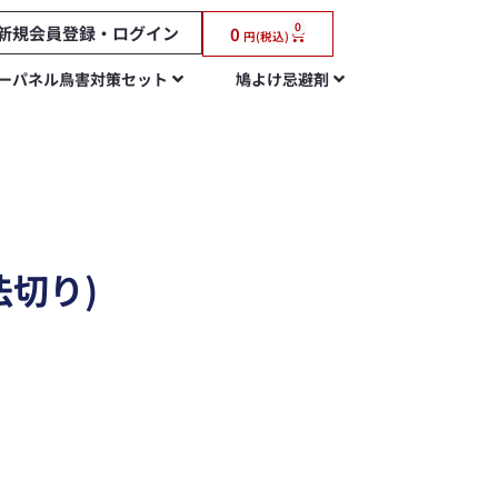
0
新規会員登録・ログイン
0
円(税込)
ーパネル鳥害対策セット
鳩よけ忌避剤
法切り)