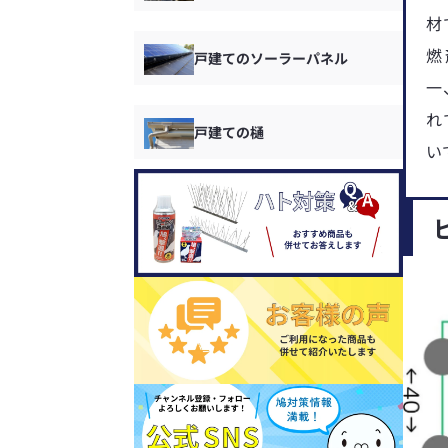
材
燃
戸建てのソーラーパネル
一
れ
戸建ての樋
い