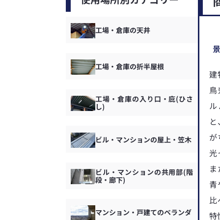
工場・倉庫の天井
工場・倉庫の折半屋根
建
鳥
工場・倉庫の入り口・庇(ひさ
ル
し)
と
が
ビル・マンションの屋上・笠木
光
ま
ビル・マンションの共用部(階
段・廊下)
青
比
マンション・戸建てのベランダ
特