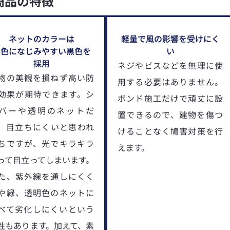
商品の特徴
ネットのカラーは
軽量で風の影響を受けにく
景色になじみやすい黒色を
い
採用
ネジやビスなどを無理に使
物の美観を損ねず高い防
用する必要はありません。
効果が期待できます。シ
ボンド施工だけで頑丈に設
バーや透明のネットだ
置できるので、建物を傷つ
、目立ちにくいと思われ
けることなく鳩害対策を行
ちですが、光でキラキラ
えます。
って目立ってしまいます。
た、紫外線を通しにくく
や緑、透明色のネットに
べて劣化しにくいという
性もあります。加えて、素