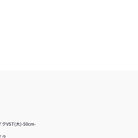
。
VST(大)-50cm-
イク