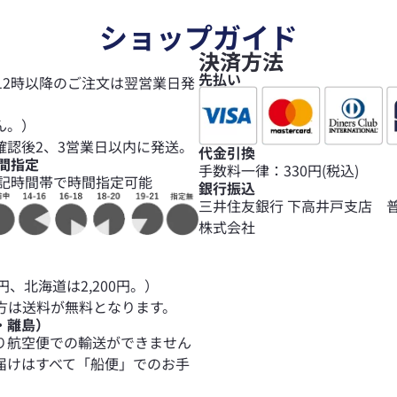
ショップガイド
決済方法
先払い
12時以降のご注文は翌営業日発
ん。）
確認後2、3営業日以内に発送。
代金引換
間指定
手数料一律：330円(税込)
記時間帯で時間指定可能
銀行振込
三井住友銀行 下高井戸支店 普
株式会社
円、北海道は2,200円。）
の方は送料が無料となります。
・離島）
り航空便での輸送ができません
届けはすべて「船便」でのお手