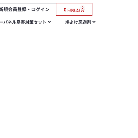
0
新規会員登録・ログイン
0
円(税込)
ーパネル鳥害対策セット
鳩よけ忌避剤