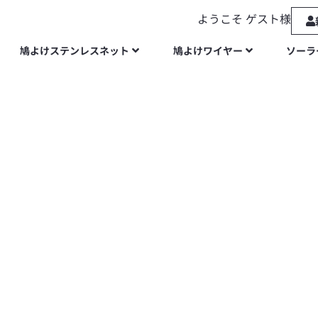
ようこそ ゲスト様
鳩よけステンレスネット
鳩よけワイヤー
ソーラ